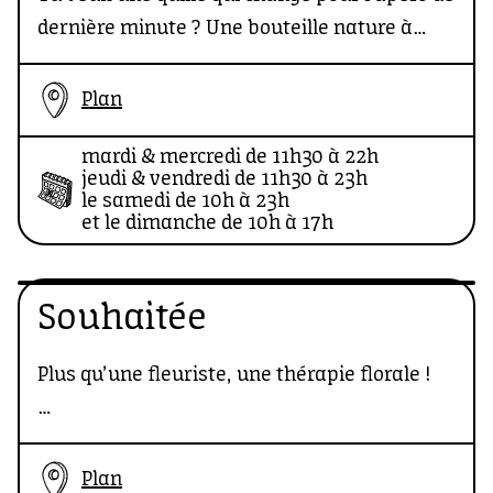
dernière minute ? Une bouteille nature à
amener chez des potes et faire mouche ? Ou
juste un bar où t’installer tranquille pour
Plan
goûter des vins vivants qui ont une vraie
mardi & mercredi de 11h30 à 22h
personnalité ? Tu sais où aller !
jeudi & vendredi de 11h30 à 23h
le samedi de 10h à 23h
et le dimanche de 10h à 17h
Souhaitée
Plus qu’une fleuriste, une thérapie florale !
Chez Souhaitée, on soigne les coups de mou à
coup de bouquets bien pensés. Souhaitée,
Plan