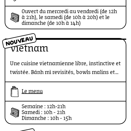
c’est l’endroit où tu viens chercher des fleurs,
Ouvert du mercredi au vendredi (de 12h
mais aussi une bonne dose de douceur. Que
à 21h), le samedi (de 10h à 20h) et le
tu sois là pour un cadeau, un coup de cœur
dimanche (de 10h à 14h)
ou juste parce que "tiens, j’ai envie de fleurs",
NOUVEAU
il y a toujours une bonne raison de repartir
Vietnam
avec un bouquet sous le bras.
Une cuisine vietnamienne libre, instinctive et
twistée. Bánh mì revisités, bowls malins et
recettes qui changent au fil des saisons. Ici,
on suit le goût — et ça tombe très juste.
Le menu
Semaine : 12h-21h
Samedi : 10h - 21h
Dimanche : 10h - 15h