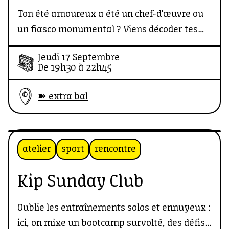
Ton été amoureux a été un chef-d'œuvre ou
un fiasco monumental ? Viens décoder tes
galères de dating avec un regard de socio,
Jeudi 17 Septembre
une bonne dose d'humour et les meilleures
De 19h30 à 22h45
storytimes du public.
➽ extra bal
atelier
sport
rencontre
Kip Sunday Club
Oublie les entraînements solos et ennuyeux :
ici, on mixe un bootcamp survolté, des défis