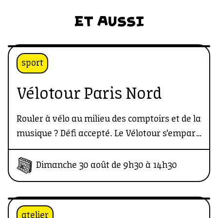
ET AUSSI
sport
Vélotour Paris Nord
Rouler à vélo au milieu des comptoirs et de la
musique ? Défi accepté. Le Vélotour s'empare
de la halle pour la balade la plus cool et
insolite de l'été ! Gonfle tes pneus, ajuste ton
Dimanche 30 août de 9h30 à 14h30
casque et viens vivre une expérience cycliste
totalement décalée avec nous !
atelier