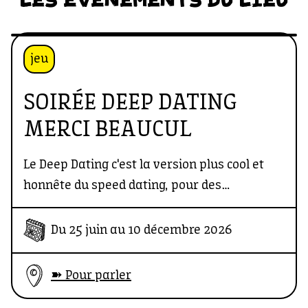
jeu
SOIRÉE DEEP DATING
MERCI BEAUCUL
Le Deep Dating c'est la version plus cool et
honnête du speed dating, pour des
rencontres basées sur la compatibilité
sexuelle, dans un espace safe.
Du 25 juin au 10 décembre 2026
Au programme ? un Bingo du Q pour briser la
➽ Pour parler
glace (et te faire gagner des lots!) et un deep