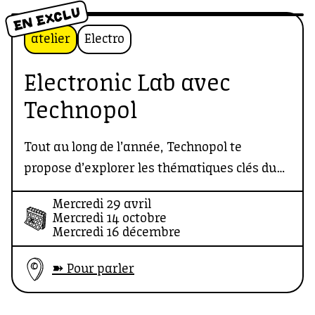
dating avec des cartes tirées du
EN EXCLU
jeu Discultons, pour rentrer dans le vif du
atelier
Electro
sujet et poser les questions importantes.
Electronic Lab avec
Une soirée organisée par Merci Beaucul et
Technopol
Discultons.
Tout au long de l’année, Technopol te
propose d’explorer les thématiques clés du
secteur des musiques électroniques !
Mercredi 29 avril
Mercredi 14 octobre
Mercredi 16 décembre
➽ Pour parler