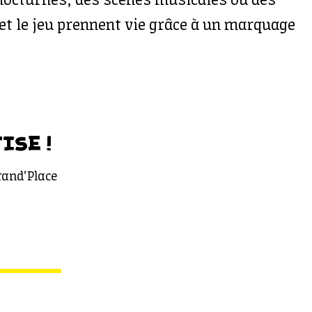
nocturnes, des scènes musicales ou des
et le jeu prennent vie grâce à un marquage
ISE !
rand’Place