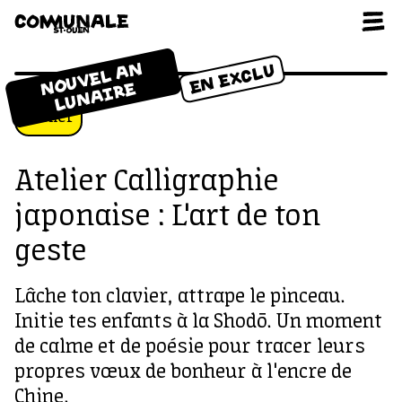
Aller au contenu
O
U
V
E
L
A
N
L
U
N
A
I
R
EN EXCLU
N
E
atelier
Atelier Calligraphie
japonaise : L'art de ton
geste
Lâche ton clavier, attrape le pinceau.
Initie tes enfants à la Shodō. Un moment
de calme et de poésie pour tracer leurs
propres vœux de bonheur à l'encre de
Chine.