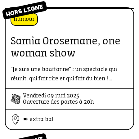
HORS LIGNE
humour
Samia Orosemane, one
woman show
"Je suis une bouffonne" : un spectacle qui
réunit, qui fait rire et qui fait du bien !
Vendredi 09 mai 2025
Samia Orosemane c'est une humoriste pas
Ouverture des portes à 20h
comme les autres, qui casse les codes, brise
les barrières et réunit toutes les générations
➽ extra bal
autour d’un rire bienveillant et
communicatif. Avec son énergie contagieuse,