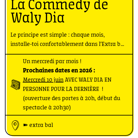
La Commedy de
Waly Dia
Le principe est simple : chaque mois,
installe-toi confortablement dans l'Extra bal
et rie aux éclats grâce aux stand-upers
Un mercredi par mois !
sélectionnés avec soin, et rien que pour vous,
Prochaines dates en 2026 :
par l’humoriste Waly Dia. Jeunes talents et
Mercredi 10 juin
AVEC WALY DIA EN
invités surprises seront au rendez-vous pour
PERSONNE POUR LA DERNIÈRE !
te faire décompresser le temps d’un instant.
(ouverture des portes à 20h, début du
L’occasion parfaite pour se vanter d’avoir
spectacle à 20h30)
déjà rencontré les prochains talents du
stand-up français !
➽ extra bal