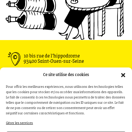
10 bis rue de l'hippodrome
93400 Saint-Ouen-sur-Seine
Ouvert du Mardi au Vendredi : 11h30 - 00h00
Ce site utilise des cookies
Samedi : 09h00 - 00h00
Dimanche : 09h00 - 18h00
Pour offrir les meilleures expériences, nous utilisons des technologies telles
que les cookies pour stocker et/ou accéder aux informations des appareils.
Le fait de consentir à ces technologies nous permettra de traiter des données
telles que le comportement de navigation ou les ID uniques sur ce site. Le fait
de ne pas consentir ou de retirer son consentement peut avoir un effet
Privatisation
Contact
négatif sur certaines caractéristiques et fonctions.
Recrutement
Presse
Gérer les services
Politique de cookies (UE)