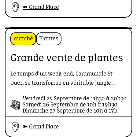
➽ Grand'Place
marché
Plantes
Grande vente de plantes
Le temps d’un week-end, Communale St-
Ouen se transforme en véritable jungle
urbaine. La Green Team de Plantes Pour Tous
Vendredi 25 Septembre de 11h30 à 20h30
débarque avec ce qui se fait de mieux en
Samedi 26 Septembre de 10h à 19h30
matière de verdure accessible : des milliers
Dimanche 27 Septembre de 10h à 17h
de plantes, dès 0,99 €, et plus de la moitié à
➽ Grand'Place
moins de 10 €. Oui, vraiment.