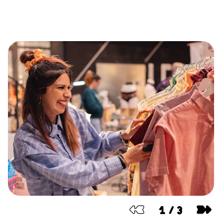
1
/
3