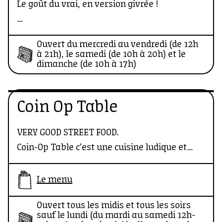
Dans cette dynamique, de nouveaux
Le goût du vrai, en version givrée !
comptoirs culinaires sont aujourd’hui
disponibles.
Ici, la glace, c’est tout un art ! Domi’s propose
Ouvert du mercredi au vendredi (de 12h
depuis 2012 des crèmes glacées et des
à 21h), le samedi (de 10h à 20h) et le
sorbets artisanaux, fabriqués à Clichy avec
dimanche (de 10h à 17h)
des ingrédients naturels et sains. Chaque
parfum est conçu pour te faire oublier,
Coin Op Table
l’espace d’une bouchée, tous tes problèmes
(ou au moins le temps que ça dure) !
VERY GOOD STREET FOOD.
Coin-Op Table c’est une cuisine ludique et
fusionnelle, savant mélange de saveurs
taïwanaises et de produits français
Le menu
sélectionnés.
Ouvert tous les midis et tous les soirs
Toutes les préparations sont maison, de la
sauf le lundi (du mardi au samedi 12h-