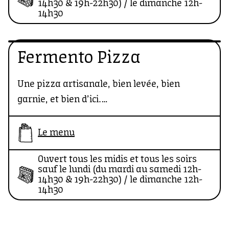
marinade à la panure, des pickles au pain
14h30 & 19h-22h30) / le dimanche 12h-
14h30
brioché confectionné par un artisan
boulanger… Poulet croustillant, nouilles
sautées ou gyozas aux légumes pliés main,
Fermento Pizza
la carte gourmande varie au gré des saisons
et des envies.
Une pizza artisanale, bien levée, bien
garnie, et bien d’ici.
Au croisement des traditions culinaires
siciliennes et napolitaines, Fermento c'est
Le menu
une pizza uniquement confectionnées avec
Ouvert tous les midis et tous les soirs
des produits frais, issus de l'agriculture
sauf le lundi (du mardi au samedi 12h-
biologique et en circuits courts.
14h30 & 19h-22h30) / le dimanche 12h-
14h30
Et c'est aussi un four de dernière génération
qui cuisine la pizza à plus de 400 degrés en
moins de 90 secondes... miam miam, on