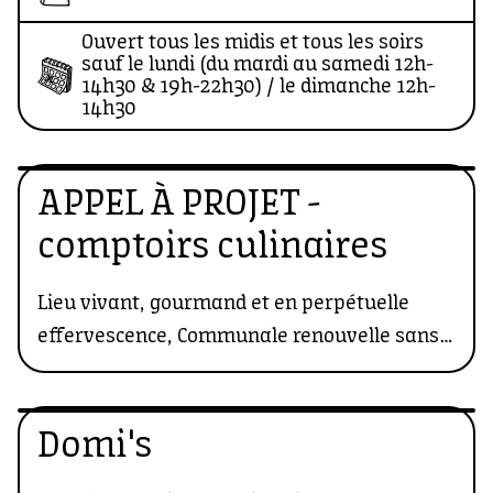
goût.
Ouvert tous les midis et tous les soirs
sauf le lundi (du mardi au samedi 12h-
14h30 & 19h-22h30) / le dimanche 12h-
14h30
APPEL À PROJET -
comptoirs culinaires
Lieu vivant, gourmand et en perpétuelle
effervescence, Communale renouvelle sans
cesse son offre culinaire pour rester fidèle à
sa promesse : proposer une expérience
savoureuse, accessible et résolument
Domi's
tournée vers sa communauté.