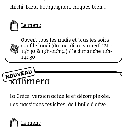
chichi. Bœuf bourguignon, croques bien
dodus et purée maison : de la French comfort
food servie vite, bien, et avec le sourire.
Le menu
Trapu, quoi.
Ouvert tous les midis et tous les soirs
sauf le lundi (du mardi au samedi 12h-
14h30 & 19h-22h30) / le dimanche 12h-
14h30
NOUVEAU
Kalimera
La Grèce, version actuelle et décomplexée.
Des classiques revisités, de l’huile d’olive
partout où il faut, et des mezzés qui
appellent le partage. Pas de folklore, juste du
Le menu