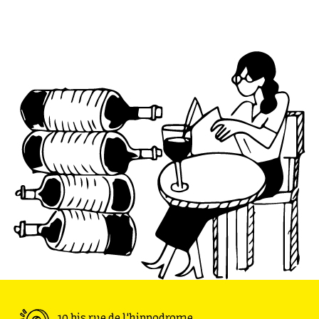
n'arrête pas le progrès.
10 bis rue de l'hippodrome