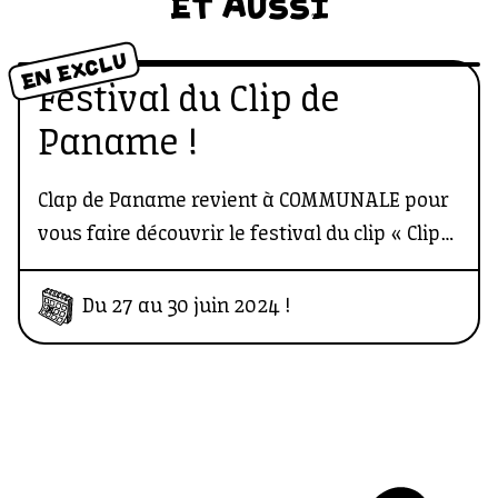
ET AUSSI
EN EXCLU
Festival du Clip de
Paname !
Clap de Paname revient à COMMUNALE pour
vous faire découvrir le festival du clip « Clips
de Paname ». Préparez-vous à un
événement célébrant la musique et l’art
Du 27 au 30 juin 2024 !
visuel à travers une compétition officielle !
Ouvert à tous les genres musicaux ainsi
qu’aux créations visuelles de fiction et
d’animation, ce festival offre une plateforme