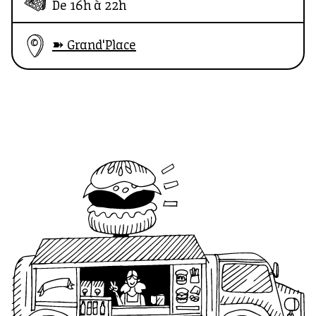
De 16h à 22h
une ambiance futuriste complètement
déjantée, un dirigeable chargé de bons
➽ Grand'Place
fromages et une avalanche de cuivres pour
secouer tes fourrures.