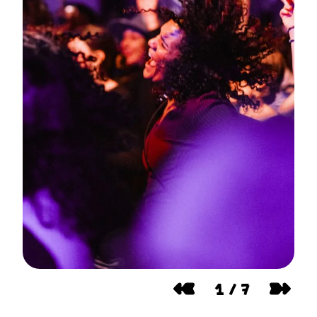
1
/
7