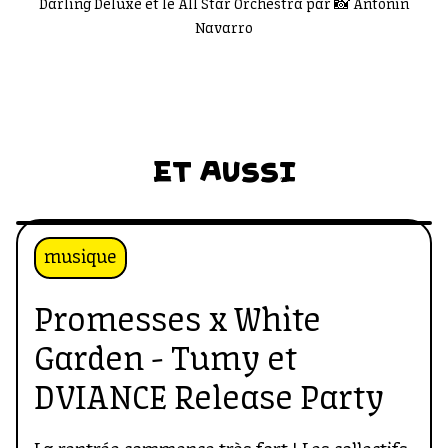
Darling Deluxe et le All Star Orchestra par 📸 Antonin
Navarro
ET AUSSI
musique
Promesses x White
Garden - Tumy et
DVIANCE Release Party