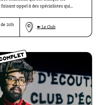
 faisant appel à des spécialistes qui
s. Un cycle conçu en collaboration avec
e indépendant et collaborateur des médias
 de 20h
➽ Le Club
gi et Musique Journal.
COMPLET