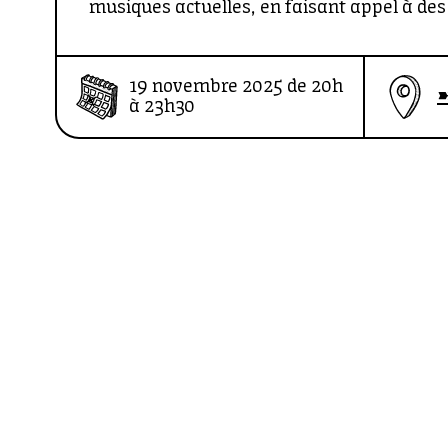
musiques actuelles, en faisant appel à des 
décryptent les playlists. Un cycle conçu en
David Bola, journaliste indépendant et col
19 novembre 2025 de 20h
➽
Grünt, Radio Nova, Tsugi et Musique Journa
à 23h30