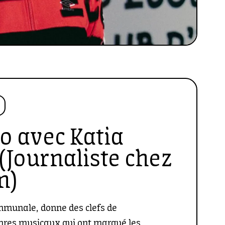
o
 avec Katia
(Journaliste chez
n)
mmunale, donne des clefs de
res musicaux qui ont marqué les