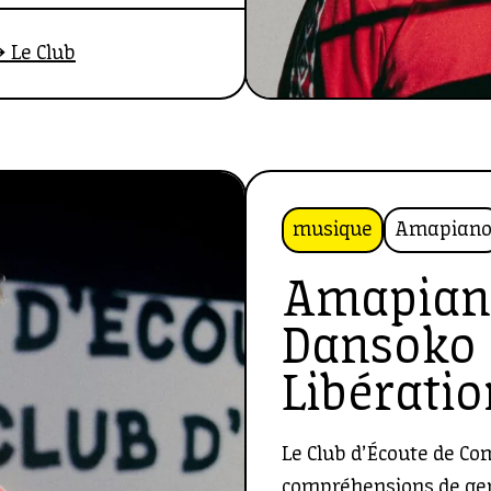
laborateur des médias
 Le Club
l.
musique
Amapian
Amapiano
Dansoko 
Libératio
Le Club d’Écoute de Co
compréhensions de gen