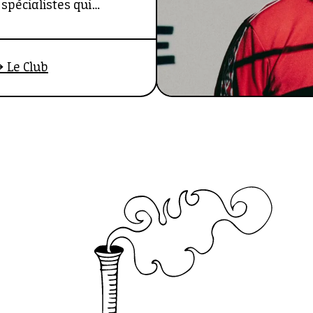
spécialistes qui
 collaboration avec
laborateur des médias
 Le Club
l.