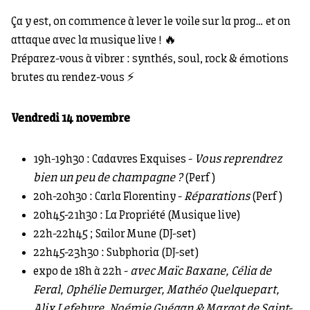
Ça y est, on commence à lever le voile sur la prog… et on
attaque avec la musique live ! 🔥
Préparez-vous à vibrer : synthés, soul, rock & émotions
brutes au rendez-vous ⚡
Vendredi 14 novembre
19h-19h30 : Cadavres Exquises -
Vous reprendrez
bien un peu de champagne ?
(Perf)
20h-20h30 : Carla Florentiny -
Réparations
(Perf)
20h45-21h30 : La Propriété (Musique live)
22h-22h45 ; Sailor Mune (DJ-set)
22h45-23h30 : Subphoria (DJ-set)
expo de 18h à 22h -
avec Maïc Baxane, Célia de
Feral, Ophélie Demurger, Mathéo Quelquepart,
Alix Lefebvre, Noémie Guégan & Margot de Saint-