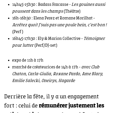
14h45-15h30 : Badass Fracasse -
Les gouines aussi
poussent dans les champs
(Théâtre)
16h-16h30 : Elena Perez et Romane Morilhat -
Arrêtez quoi! J’suis pas une poule hein, c’est bon !
(Perf)
16h45-17h30 : Ely & Marion Collective -
Témoigner
pour lutter
(Perf/DJ-set)
expo de 11h à 17h
marché de créateurices de 14h à 17h -
avec Club
Chaton, Carla-Giulia, Roxane Pardo, Ame Blary,
Emilie Salecki, Oneirys, Hagarde
Derrière la fête, il y a un engagement
fort : celui de
rémunérer justement les