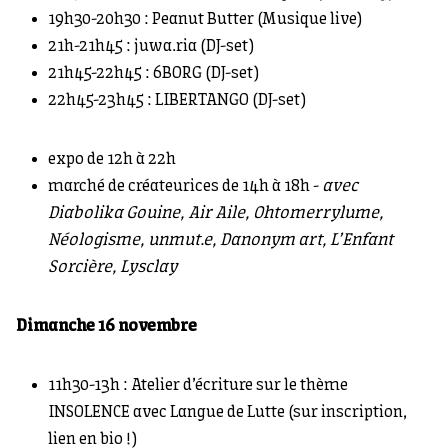
19h30-20h30 : Peanut Butter (Musique live)
21h-21h45 : juwa.ria (DJ-set)
21h45-22h45 : 6BORG (DJ-set)
22h45-23h45 : LIBERTANGO (DJ-set)
expo de 12h à 22h
marché de créateurices de 14h à 18h -
avec
Diabolika Gouine, Air Aile, Ohtomerrylume,
Néologisme, unmut.e, Danonym art, L’Enfant
Sorcière, Lysclay
Dimanche 16 novembre
11h30-13h : Atelier d’écriture sur le thème
INSOLENCE avec Langue de Lutte (sur inscription,
lien en bio !)