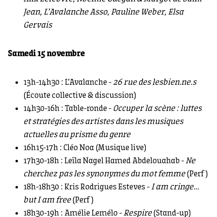
Jean, L’Avalanche Asso, Pauline Weber, Elsa
Gervais
Samedi 15 novembre
13h-14h30 : L’Avalanche -
26 rue des lesbien.ne.s
(Écoute collective & discussion)
14h30-16h : Table-ronde -
Occuper la scène : luttes
et stratégies des artistes dans les musiques
actuelles au prisme du genre
16h15-17h : Cléo Noa (Musique live)
17h30-18h : Leïla Nagel Hamed Abdelouahab -
Ne
cherchez pas les synonymes du mot femme
(Perf)
18h-18h30 : Kris Rodrigues Esteves -
I am cringe...
but I am free
(Perf)
18h30-19h : Amélie Lemélo -
Respire
(Stand-up)